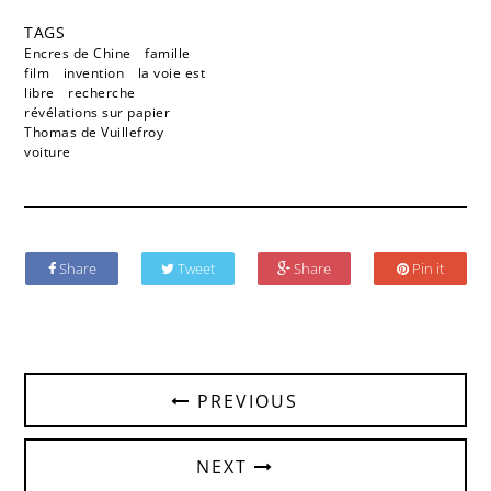
TAGS
Encres de Chine
famille
film
invention
la voie est
libre
recherche
révélations sur papier
Thomas de Vuillefroy
voiture
Share
Tweet
Share
Pin it
PREVIOUS
NEXT