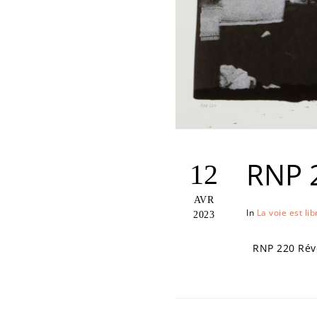
RNP 
12
AVR
In
La voie est lib
2023
RNP 220 Révél