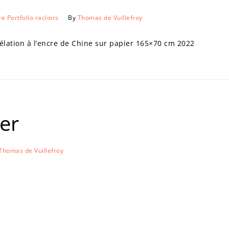
re
Portfolio
racloirs
By
Thomas de Vuillefroy
ation à l’encre de Chine sur papier 165×70 cm 2022
er
Thomas de Vuillefroy