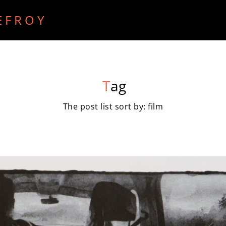
EFROY
ECRITS
RECHERCHE PURE
RADIO
VIDEO
T
ag
The post list sort by: film