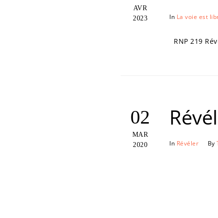
AVR
In
La voie est lib
2023
RNP 219 Révél
Révél
02
MAR
In
Révéler
By
2020