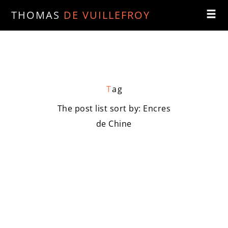
THOMAS
DE VUILLEFROY
T
ag
The post list sort by: Encres
de Chine