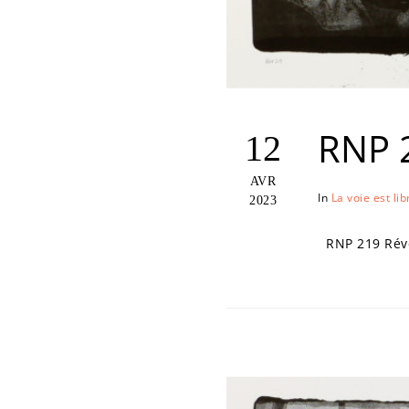
RNP 
12
AVR
In
La voie est lib
2023
RNP 219 Révél