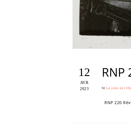
RNP 
12
AVR
In
La voie est lib
2023
RNP 220 Révél