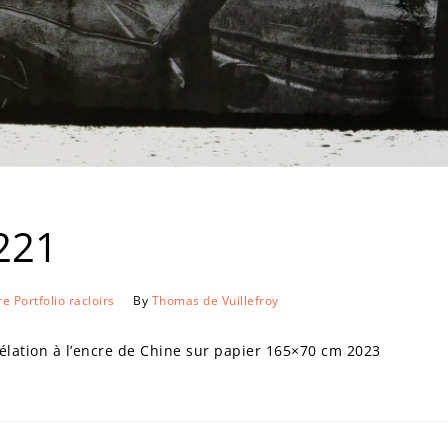
221
re
Portfolio
racloirs
By
Thomas de Vuillefroy
ation à l’encre de Chine sur papier 165×70 cm 2023