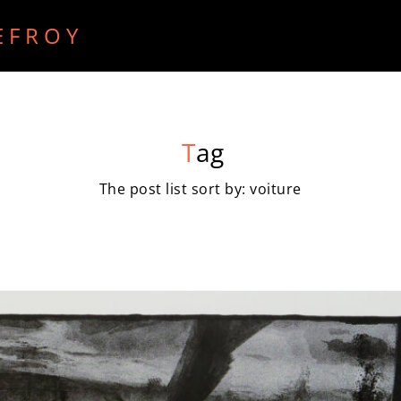
EFROY
ECRITS
RECHERCHE PURE
RADIO
VIDEO
T
ag
The post list sort by: voiture