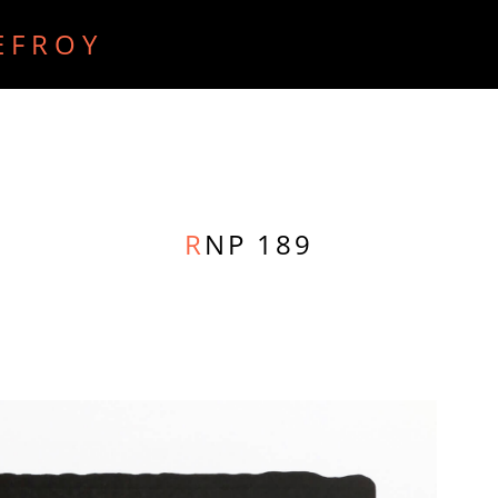
EFROY
ECRITS
RECHERCHE PURE
RADIO
VIDEO
R
NP 189