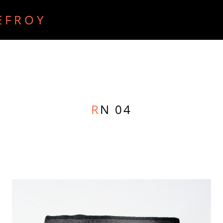
EFROY
ECRITS
RECHERCHE PURE
RADIO
VIDEO
R
N 04