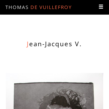
THOMAS
DE VUILLEFROY
J
ean-Jacques V.