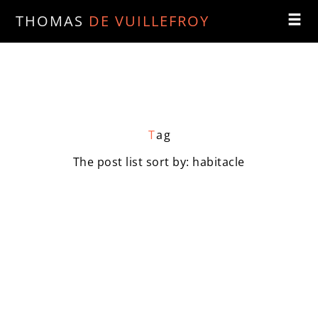
THOMAS
DE VUILLEFROY
T
ag
The post list sort by: habitacle