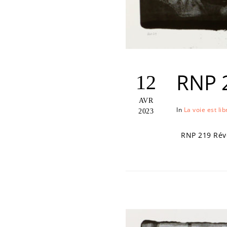
RNP 
12
AVR
In
La voie est lib
2023
RNP 219 Révél