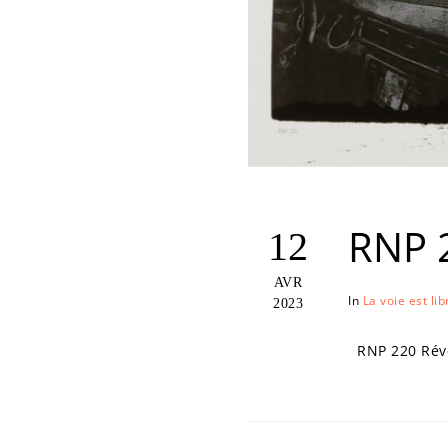
RNP 
12
AVR
In
La voie est lib
2023
RNP 220 Révél