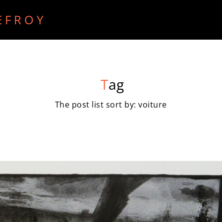
EFROY
ECRITS
RECHERCHE PURE
RADIO
VIDEO
T
ag
The post list sort by: voiture