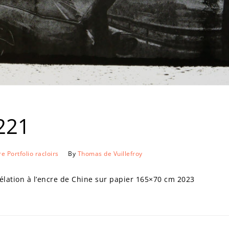
221
re
Portfolio
racloirs
By
Thomas de Vuillefroy
ation à l’encre de Chine sur papier 165×70 cm 2023